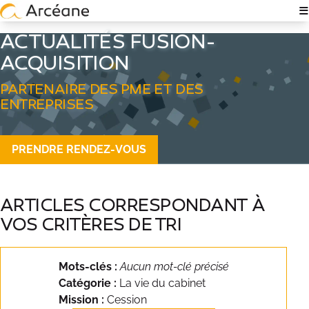
≡
NOTRE EXPERTISE
ACTUALITÉS FUSION-
ACQUISITION
À PROPOS
QUI SOMMES-NOUS ?
PARTENAIRE DES PME ET DES
ENTREPRISES
NOS ÉQUIPES
PRENDRE RENDEZ-VOUS
EXPERTISE TECH & IT
RECRUTEMENT
ARTICLES CORRESPONDANT À
POLITIQUE RSE
VOS CRITÈRES DE TRI
NOS ACTUALITÉS
Mots-clés :
Aucun mot-clé précisé
NOS RÉFÉRENCES
Catégorie :
La vie du cabinet
Mission :
Cession
TÉMOIGNAGES