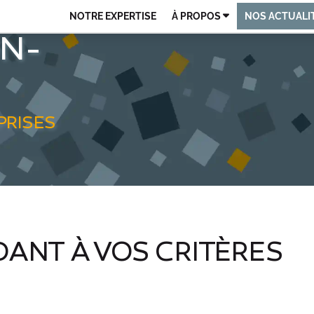
NOTRE EXPERTISE
À PROPOS
NOS ACTUALI
ON-
QUI SOMMES-NOUS ?
NOS ÉQUIPES
EXPERTISE TECH & IT
PRISES
RECRUTEMENT
POLITIQUE RSE
ANT À VOS CRITÈRES