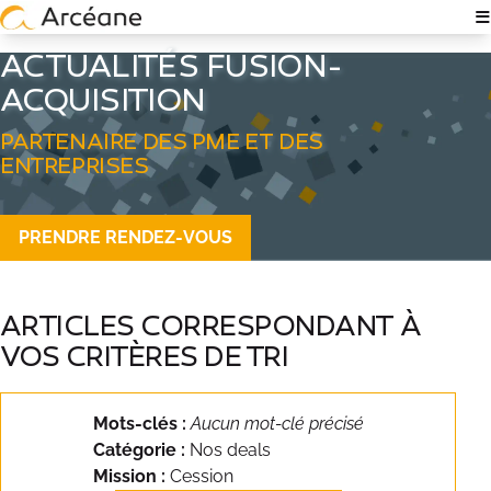
≡
NOTRE EXPERTISE
ACTUALITÉS FUSION-
ACQUISITION
À PROPOS
QUI SOMMES-NOUS ?
PARTENAIRE DES PME ET DES
ENTREPRISES
NOS ÉQUIPES
PRENDRE RENDEZ-VOUS
EXPERTISE TECH & IT
RECRUTEMENT
ARTICLES CORRESPONDANT À
POLITIQUE RSE
VOS CRITÈRES DE TRI
NOS ACTUALITÉS
Mots-clés :
Aucun mot-clé précisé
NOS RÉFÉRENCES
Catégorie :
Nos deals
Mission :
Cession
TÉMOIGNAGES