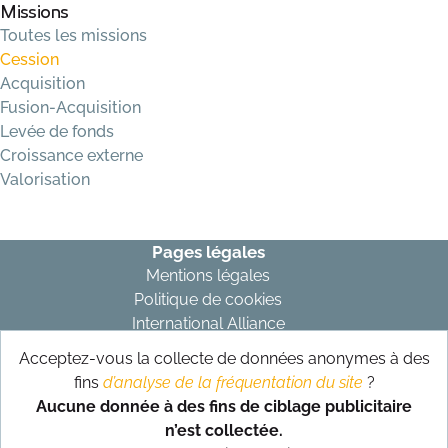
Missions
Toutes les missions
Cession
Acquisition
Fusion-Acquisition
Levée de fonds
Croissance externe
Valorisation
Pages légales
Mentions légales
Politique de cookies
International Alliance
Acceptez-vous la collecte de données anonymes à des
Abonnez-vous à notre newsletter
fins
d’analyse de la fréquentation du site
?
S’abonner
Aucune donnée à des fins de ciblage publicitaire
n’est collectée.