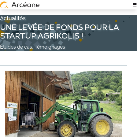
≡
NOTRE EXPERTISE
Actualités
UNE LEVÉE DE FONDS POUR LA
À PROPOS
STARTUP AGRIKOLIS !
QUI SOMMES-NOUS ?
Études de cas, Témoignages
NOS ÉQUIPES
EXPERTISE TECH & IT
RECRUTEMENT
POLITIQUE RSE
NOS ACTUALITÉS