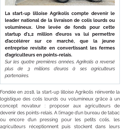
NOS RÉFÉRENCES
La start-up lilloise Agrikolis compte devenir le
TÉMOIGNAGES
leader national de la livraison de colis lourds ou
volumineux. Une levée de fonds pour cette
CONTACT
startup d’1,2 million d’euros va lui permettre
d’accélérer sur ce marché, que la jeune
entreprise revisite en convertissant les fermes
d’agriculteurs en points-relais.
Sur les quatre premières années, Agrikolis a reversé
plus de 3 millions d’euros à ses agriculteurs
partenaires.
Fondée en 2018, la start-up lilloise Agrikolis réinvente la
logistique des colis lourds ou volumineux grâce à un
concept novateur : proposer aux agriculteurs de
devenir des points-relais. A l’image d’un bureau de tabac
ou encore d’un pressing pour les petits colis, les
agriculteurs réceptionnent puis stockent dans leurs