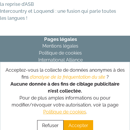
la reprise d’ASB
Intercountry et Loquendi : une fusion qui parle toutes
les langues !
Pages légales
Mentions légales
Politique de cookies
International Alliance
Acceptez-vous la collecte de données anonymes à des
Abonnez-vous à notre newsletter
fins
d’analyse de la fréquentation du site
?
S’abonner
Aucune donnée à des fins de ciblage publicitaire
n’est collectée.
Suivez-nous sur nos réseaux
Pour de plus amples informations ou pour
modifier/révoquer votre autorisation, voir la page
Politique de cookies
.
Conception et réalisation
SitUp
Refuser
Accepter