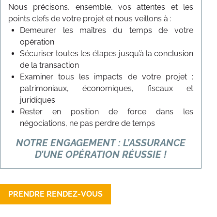
Nous précisons, ensemble, vos attentes et les
points clefs de votre projet et nous veillons à :
Demeurer les maîtres du temps de votre
opération
Sécuriser toutes les étapes jusqu’à la conclusion
de la transaction
Examiner tous les impacts de votre projet :
patrimoniaux, économiques, fiscaux et
juridiques
Rester en position de force dans les
négociations, ne pas perdre de temps
NOTRE ENGAGEMENT : L’ASSURANCE
D’UNE OPÉRATION RÉUSSIE !
Fusion-acquisition
Levée de fonds
Valorisation d’entreprise
Combien vaut mon entreprise ?
Arcéane
Au fil des années,
pilote les étapes
Arcéane a tissé des liens avec les in
et les interventions des conseil
Valoriser une entreprise est un exercice complexe et de 
Vous avez à vos cotés un
De la préparation à la négociation et contractualisation j
PRENDRE RENDEZ-VOUS
partenaire totalement indépe
Pour évaluer une société, il faut choisir la
bonne méthode 
Nous travaillons avec vous et nous vous guidons dans u
Les étapes d’une acquisition