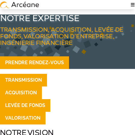
≡
NOTRE EXPERTISE
NOTRE EXPERTISE
À PROPOS
TRANSMISSION, ACQUISITION, LEVÉE DE
FONDS, VALORISATION D’ENTREPRISE,
QUI SOMMES-NOUS ?
INGÉNIERIE FINANCIÈRE
NOS ÉQUIPES
PRENDRE RENDEZ-VOUS
EXPERTISE TECH & IT
TRANSMISSION
RECRUTEMENT
ACQUISITION
POLITIQUE RSE
LEVÉE DE FONDS
NOS ACTUALITÉS
VALORISATION
NOS RÉFÉRENCES
NOTRE VISION
TÉMOIGNAGES