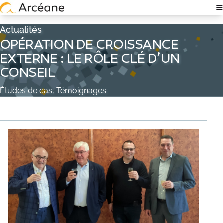
≡
NOTRE EXPERTISE
Actualités
OPÉRATION DE CROISSANCE
À PROPOS
EXTERNE : LE RÔLE CLÉ D’UN
CONSEIL
QUI SOMMES-NOUS ?
Études de cas, Témoignages
NOS ÉQUIPES
EXPERTISE TECH & IT
RECRUTEMENT
POLITIQUE RSE
NOS ACTUALITÉS