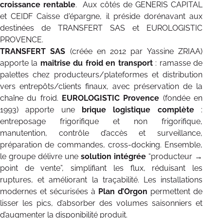
croissance rentable
. Aux côtés de GENERIS CAPITAL
et CEIDF Caisse d'épargne, il préside dorénavant aux
destinées de TRANSFERT SAS et EUROLOGISTIC
PROVENCE.
TRANSFERT SAS
(créée en 2012 par Yassine ZRIAA)
apporte la
maîtrise du froid en transport
: ramasse de
palettes chez producteurs/plateformes et distribution
vers entrepôts/clients finaux, avec préservation de la
chaîne du froid.
EUROLOGISTIC Provence
(fondée en
1993) apporte une
brique logistique complète
:
entreposage frigorifique et non frigorifique,
manutention, contrôle d’accès et surveillance,
préparation de commandes, cross-docking. Ensemble,
le groupe délivre une
solution intégrée
“producteur →
point de vente”, simplifiant les flux, réduisant les
ruptures, et améliorant la traçabilité. Les installations
modernes et sécurisées à
Plan d’Orgon
permettent de
lisser les pics, d’absorber des volumes saisonniers et
d’augmenter la disponibilité produit.