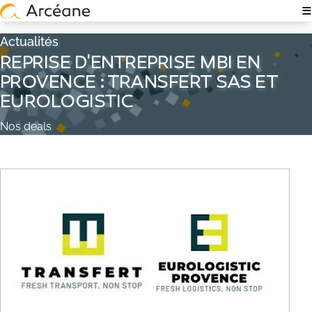
≡
OUR EXPERTISE
Actualités
REPRISE D'ENTREPRISE MBI EN
ABOUT
PROVENCE : TRANSFERT SAS ET
EUROLOGISTIC
WHO ARE WE?
Nos deals
OUR TEAMS
TECH & IT EXPERTISE
RECRUTEMENT
RSE POLICY
TÉMOIGNAGES