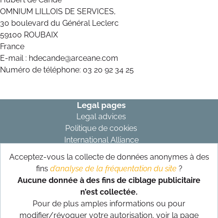
OMNIUM LILLOIS DE SERVICES,
30 boulevard du Général Leclerc
59100 ROUBAIX
France
E-mail : hdecande@arceane.com
Numéro de téléphone: 03 20 92 34 25
Legal pages
Legal advices
Politique de cookies
International Alliance
Acceptez-vous la collecte de données anonymes à des
Subscribe to our newsletter
fins
d’analyse de la fréquentation du site
?
Subscribe
Aucune donnée à des fins de ciblage publicitaire
n’est collectée.
Follow us on our networks
Pour de plus amples informations ou pour
modifier/révoquer votre autorisation, voir la page