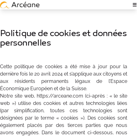
≡
OUR EXPERTISE
ABOUT
Politique de cookies et données
WHO ARE WE?
personnelles
OUR TEAMS
Cette politique de cookies a été mise à jour pour la
TECH & IT EXPERTISE
dernière fois le 20 avril 2024 et s’applique aux citoyens et
aux résidents permanents légaux de l’Espace
RECRUTEMENT
Économique Européen et de la Suisse.
Notre site web, https://arceane.com (ci-après : « le site
RSE POLICY
web ») utilise des cookies et autres technologies liées
(par simplification, toutes ces technologies sont
TÉMOIGNAGES
désignées par le terme « cookies »). Des cookies sont
CONTACT
également placés par des tierces parties que nous
avons engagées. Dans le document ci-dessous, nous