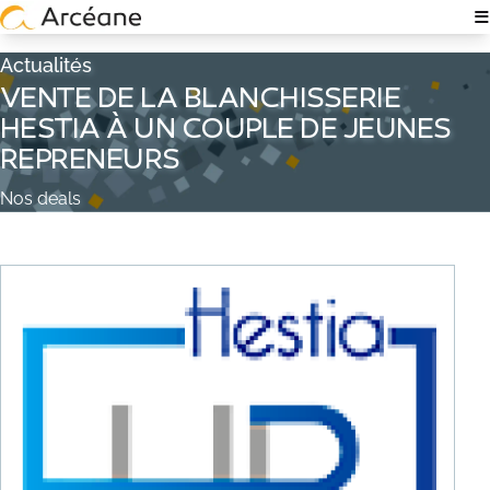
≡
NOTRE EXPERTISE
Actualités
VENTE DE LA BLANCHISSERIE
À PROPOS
HESTIA À UN COUPLE DE JEUNES
REPRENEURS
QUI SOMMES-NOUS ?
Nos deals
NOS ÉQUIPES
EXPERTISE TECH & IT
RECRUTEMENT
POLITIQUE RSE
NOS ACTUALITÉS