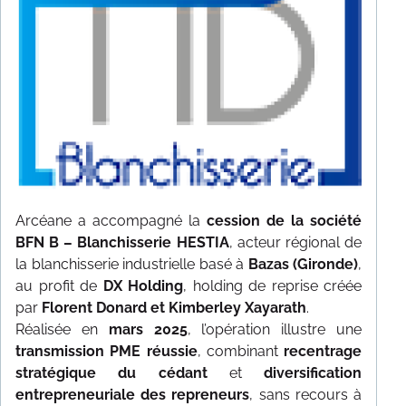
NOS RÉFÉRENCES
TÉMOIGNAGES
CONTACT
Arcéane a accompagné la
cession de la société
BFN B – Blanchisserie HESTIA
, acteur régional de
la blanchisserie industrielle basé à
Bazas (Gironde)
,
au profit de
DX Holding
, holding de reprise créée
par
Florent Donard et Kimberley Xayarath
.
Réalisée en
mars 2025
, l’opération illustre une
transmission PME réussie
, combinant
recentrage
stratégique du cédant
et
diversification
entrepreneuriale des repreneurs
, sans recours à