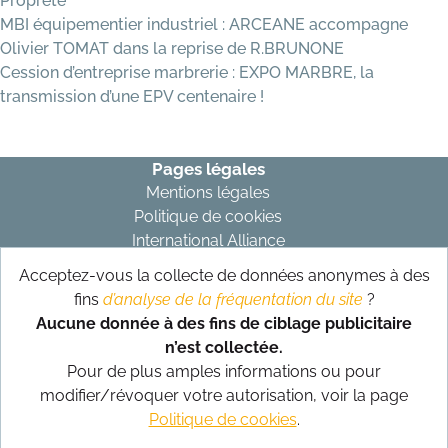
Propreté
MBI équipementier industriel : ARCEANE accompagne
Olivier TOMAT dans la reprise de R.BRUNONE
Cession d’entreprise marbrerie : EXPO MARBRE, la
transmission d’une EPV centenaire !
Pages légales
Mentions légales
Politique de cookies
International Alliance
Acceptez-vous la collecte de données anonymes à des
Abonnez-vous à notre newsletter
fins
d’analyse de la fréquentation du site
?
S’abonner
Aucune donnée à des fins de ciblage publicitaire
n’est collectée.
Suivez-nous sur nos réseaux
Pour de plus amples informations ou pour
modifier/révoquer votre autorisation, voir la page
Politique de cookies
.
Conception et réalisation