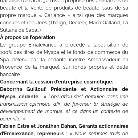
d’affaires d’environ 30 m€. Il propose des prestations de
beauté et la vente de produits de beauté issus de sa
propre marque « Carlance » ainsi que des marques
connues et réputées (Thalgo, Decléor, Maria Galland, La
Sultane de Saba…).
À propos de l’opération :
Le groupe Emalexance a procédé à l’acquisition de
100% des titres de Myspa et le fonds de commerce du
Spa détenu par la cédante (centre Ambassadeur en
Provence de la marque), sur fonds propres et dette
bancaire.
Concernant la cession d’entreprise cosmétique:
Deborrha Guillouf, Présidente et Actionnaire de
Myspa, cédante
: «
L’opération s’est déroulée dans une
transmission optimisée afin de favoriser la stratégie de
développement de marque, et ce dans un contexte de
pérennité.
»
Fabien Estre et Jonathan Dahan, Gérants actionnaires
d’Emalexance, repreneurs
: «
Nous sommes ravis de