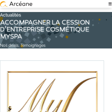
≡
NOTRE EXPERTISE
Actualités
ACCOMPAGNER LA CESSION
À PROPOS
D’ENTREPRISE COSMÉTIQUE
MYSPA
QUI SOMMES-NOUS ?
Nos deals, Témoignages
NOS ÉQUIPES
EXPERTISE TECH & IT
RECRUTEMENT
POLITIQUE RSE
NOS ACTUALITÉS