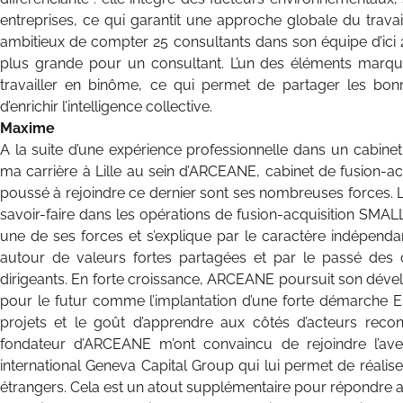
entreprises, ce qui garantit une approche globale du travail
ambitieux de compter 25 consultants dans son équipe d’ici 20
plus grande pour un consultant. L’un des éléments marquan
travailler en binôme, ce qui permet de partager les bo
d’enrichir l’intelligence collective.
Maxime
A la suite d’une expérience professionnelle dans un cabinet p
ma carrière à Lille au sein d’ARCEANE, cabinet de fusion-acq
poussé à rejoindre ce dernier sont ses nombreuses forces.
savoir-faire dans les opérations de fusion-acquisition SM
une de ses forces et s’explique par le caractère indépenda
autour de valeurs fortes partagées et par le passé des
dirigeants. En forte croissance, ARCEANE poursuit son déve
pour le futur comme l’implantation d’une forte démarche E
projets et le goût d’apprendre aux côtés d’acteurs r
fondateur d’ARCEANE m’ont convaincu de rejoindre l’a
international Geneva Capital Group qui lui permet de réalis
étrangers. Cela est un atout supplémentaire pour répondre a