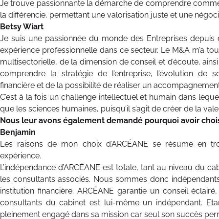
Je trouve passionnante la démarche de comprendre commen
la différencie, permettant une valorisation juste et une négoci
Betsy Wiart
Je suis une passionnée du monde des Entreprises depuis 
expérience professionnelle dans ce secteur. Le M&A m’a tout
multisectorielle, de la dimension de conseil et d’écoute, ai
comprendre la stratégie de l’entreprise, l’évolution de s
financière et de la possibilité de réaliser un accompagneme
C’est à la fois un challenge intellectuel et humain dans leque
que les sciences humaines, puisqu’il s’agit de créer de la val
Nous leur avons également demandé pourquoi avoir chois
Benjamin
Les raisons de mon choix d’ARCÉANE se résume en troi
expérience.
L’indépendance d’ARCÉANE est totale, tant au niveau du ca
les consultants associés. Nous sommes donc indépendants 
institution financière. ARCÉANE garantie un conseil éclairé,
consultants du cabinet est lui-même un indépendant. E
pleinement engagé dans sa mission car seul son succès perme