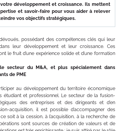
otre développement et croissance. Ils mettent
xpertise et savoir-faire pour vous aider à relever
teindre vos objectifs stratégiques.
t dévoués, possédant des compétences clés qui leur
 dans leur développement et leur croissance. Ces
nt le fruit d’une expérience solide et d’une formation
le secteur du M&A, et plus spécialement dans
eants de PME
articiper au développement du territoire économique
étudiant et professionnel. Le secteur de la fusion-
égiques des entreprises et des dirigeants et d’en
ion-acquisition, il est possible d’accompagner des
e soit à la cession, à l’acquisition, à la recherche de
opérations sont sources de création de valeurs et de
tions est très enrichissante : je suis attiré par le rôle