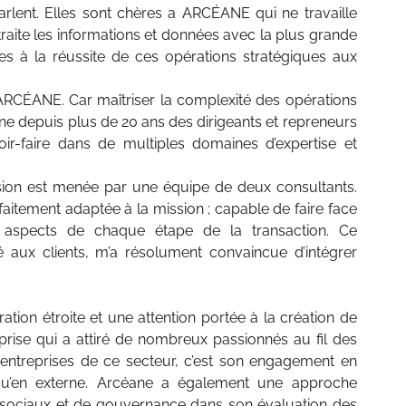
parlent. Elles sont chères a ARCÉANE qui ne travaille
 traite les informations et données avec la plus grande
les à la réussite de ces opérations stratégiques aux
’ARCÉANE. Car maîtriser la complexité des opérations
e depuis plus de 20 ans des dirigeants et repreneurs
-faire dans de multiples domaines d’expertise et
sion est menée par une équipe de deux consultants.
itement adaptée à la mission ; capable de faire face
s aspects de chaque étape de la transaction. Ce
 aux clients, m’a résolument convaincue d’intégrer
ion étroite et une attention portée à la création de
prise qui a attiré de nombreux passionnés au fil des
entreprises de ce secteur, c’est son engagement en
 qu’en externe. Arcéane a également une approche
x, sociaux et de gouvernance dans son évaluation des