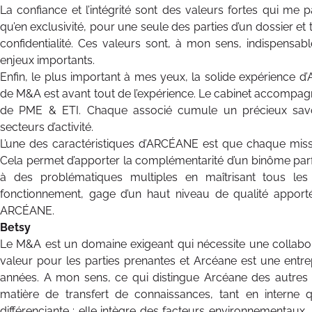
La confiance et l’intégrité sont des valeurs fortes qui me 
qu’en exclusivité, pour une seule des parties d’un dossier et
confidentialité. Ces valeurs sont, à mon sens, indispensab
enjeux importants.
Enfin, le plus important à mes yeux, la solide expérience d
de M&A est avant tout de l’expérience. Le cabinet accompagn
de PME & ETI. Chaque associé cumule un précieux savoir
secteurs d’activité.
L’une des caractéristiques d’ARCÉANE est que chaque mis
Cela permet d’apporter la complémentarité d’un binôme parfa
à des problématiques multiples en maîtrisant tous le
fonctionnement, gage d’un haut niveau de qualité apporté
ARCÉANE.
Betsy
Le M&A est un domaine exigeant qui nécessite une collaborat
valeur pour les parties prenantes et Arcéane est une entre
années. A mon sens, ce qui distingue Arcéane des autres 
matière de transfert de connaissances, tant en interne
différenciante : elle intègre des facteurs environnementau