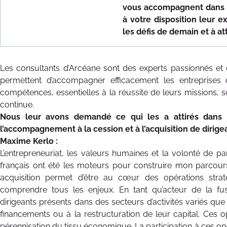
vous accompagnent dans v
à votre disposition leur e
les défis de demain et à at
Les consultants d’Arcéane sont des experts passionnés e
permettent d’accompagner efficacement les entreprises
compétences, essentielles à la réussite de leurs missions, so
continue.
Nous leur avons demandé ce qui les a attirés dans 
l’accompagnement à la cession et à l’acquisition de dirig
Maxime Kerlo :
L’entrepreneuriat, les valeurs humaines et la volonté de p
français ont été les moteurs pour construire mon parcours 
acquisition permet d’être au cœur des opérations strat
comprendre tous les enjeux. En tant qu’acteur de la fus
dirigeants présents dans des secteurs d’activités variés que c
financements ou à la restructuration de leur capital. Ces 
pérennisation du tissu économique. La participation à ces opéra