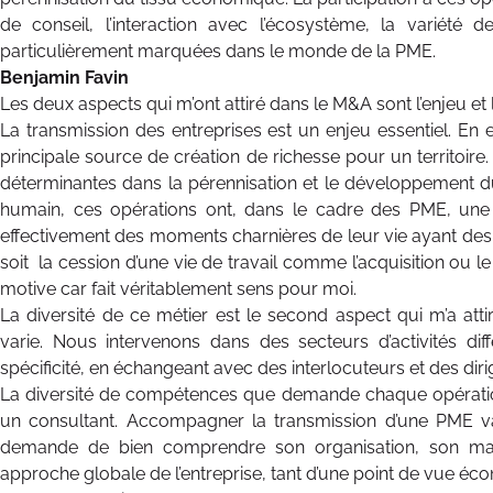
de conseil, l’interaction avec l’écosystème, la variété 
particulièrement marquées dans le monde de la PME.
Benjamin Favin
Les deux aspects qui m’ont attiré dans le M&A sont l’enjeu et l
La transmission des entreprises est un enjeu essentiel. En 
principale source de création de richesse pour un territoire
déterminantes dans la pérennisation et le développement du
humain, ces opérations ont, dans le cadre des PME, une 
effectivement des moments charnières de leur vie ayant des
soit la cession d’une vie de travail comme l’acquisition ou
motive car fait véritablement sens pour moi.
La diversité de ce métier est le second aspect qui m’a att
varie. Nous intervenons dans des secteurs d’activités di
spécificité, en échangeant avec des interlocuteurs et des diri
La diversité de compétences que demande chaque opératio
un consultant. Accompagner la transmission d’une PME va 
demande de bien comprendre son organisation, son marc
approche globale de l’entreprise, tant d’une point de vue é