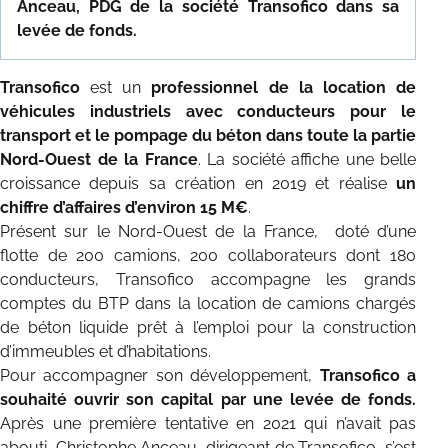
Anceau, PDG de la société Transofico dans sa
NOS RÉFÉRENCES
levée de fonds.
TÉMOIGNAGES
Transofico
est un
professionnel de la location de
véhicules industriels avec conducteurs pour le
CONTACT
transport et le pompage du béton dans toute la partie
Nord-Ouest de la France
. La société affiche une belle
croissance depuis sa création en 2019 et réalise
un
chiffre d’affaires d’environ 15 M€
.
Présent sur le Nord-Ouest de la France, doté d’une
flotte de 200 camions, 200 collaborateurs dont 180
conducteurs, Transofico accompagne les grands
comptes du BTP dans la location de camions chargés
de béton liquide prêt à l’emploi pour la construction
d’immeubles et d’habitations.
Pour accompagner son développement,
Transofico a
souhaité ouvrir son capital par une levée de fonds.
Après une première tentative en 2021 qui n’avait pas
abouti, Christophe Anceau, dirigeant de Transofico, s’est