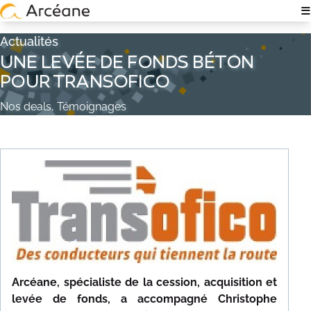
≡
NOTRE EXPERTISE
Actualités
UNE LEVÉE DE FONDS BÉTON
À PROPOS
POUR TRANSOFICO
QUI SOMMES-NOUS ?
Nos deals, Témoignages
NOS ÉQUIPES
EXPERTISE TECH & IT
RECRUTEMENT
POLITIQUE RSE
Arcéane, spécialiste de la cession, acquisition et
NOS ACTUALITÉS
levée de fonds, a accompagné Christophe