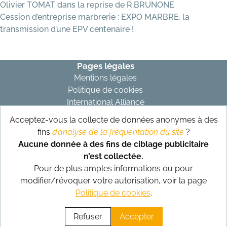
Olivier TOMAT dans la reprise de R.BRUNONE
Cession d’entreprise marbrerie : EXPO MARBRE, la
transmission d’une EPV centenaire !
Pages légales
Mentions légales
Politique de cookies
International Alliance
Acceptez-vous la collecte de données anonymes à des
Abonnez-vous à notre newsletter
fins
d’analyse de la fréquentation du site
?
S’abonner
Aucune donnée à des fins de ciblage publicitaire
n’est collectée.
Suivez-nous sur nos réseaux
Pour de plus amples informations ou pour
modifier/révoquer votre autorisation, voir la page
Politique de cookies
.
Conception et réalisation
SitUp
Refuser
Accepter