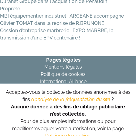
Duranet Groupe dans l'acquisition de Renaudin
Propreté
MBI équipementier industriel : ARCEANE accompagne
Olivier TOMAT dans la reprise de R.BRUNONE
Cession d’entreprise marbrerie : EXPO MARBRE, la
transmission d’une EPV centenaire !
Pages légales
Mentions légales
Politique de cookies
International Alliance
Acceptez-vous la collecte de données anonymes à des
Abonnez-vous à notre newsletter
fins
d’analyse de la fréquentation du site
?
S’abonner
Aucune donnée à des fins de ciblage publicitaire
n’est collectée.
Suivez-nous sur nos réseaux
Pour de plus amples informations ou pour
modifier/révoquer votre autorisation, voir la page
Politique de cookies
.