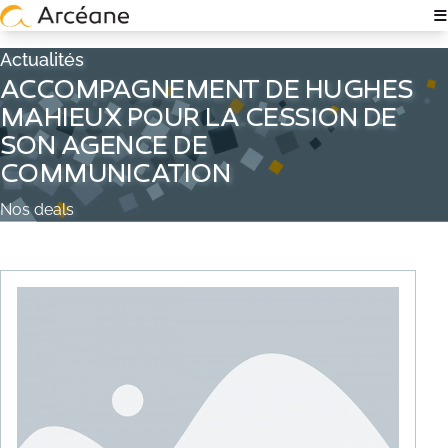
≡
NOTRE EXPERTISE
Actualités
ACCOMPAGNEMENT DE HUGHES
À PROPOS
MAHIEUX POUR LA CESSION DE
SON AGENCE DE
QUI SOMMES-NOUS ?
COMMUNICATION
NOS ÉQUIPES
Nos deals
EXPERTISE TECH & IT
RECRUTEMENT
POLITIQUE RSE
NOS ACTUALITÉS